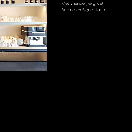
Met vriendelijke groet,
Berend en Sigrid Haan.
OVER
Theater-Restaurant De Koepoort is geopend wanneer er voorstellingen zijn in de
Schouwburg Middelburg. Je maakt van jouw avond een compleet uitje door een
heerlijk 3-gangen menu te eten voorafgaand aan de voorstelling! Ook voor caterin