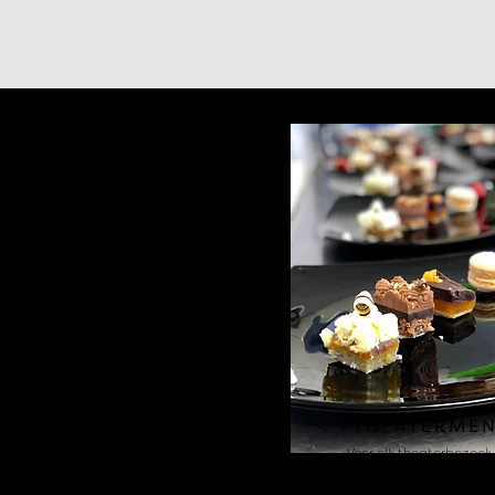
THEATERME
Voor elk theaterbezoek
3-gangen keuzemenu 
€ 44,50