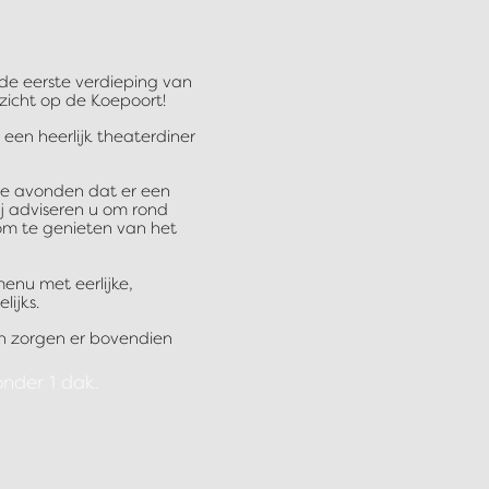
de eerste verdieping van
zicht op de Koepoort!
en heerlijk theaterdiner
de avonden dat er een
Wij adviseren u om rond
t om te genieten van het
enu met eerlijke,
ijks.
en zorgen er bovendien
onder 1 dak.