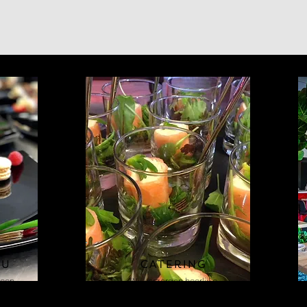
NU
CATERING
 een
Wij verzorgen heerlijke
voor
catering op elke gewenste
locatie!