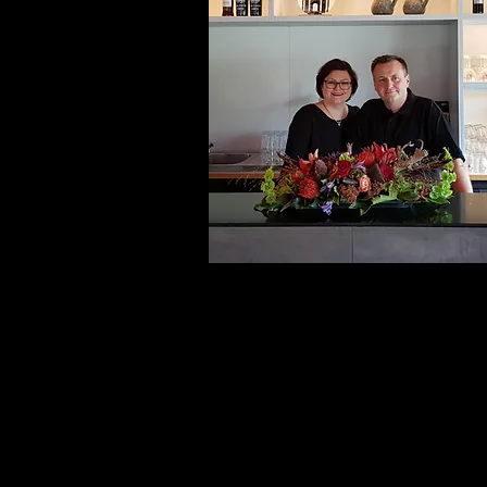
CONTACT
Molenwater 99
4331 SG Middelburg
Tel: 06-55084129 / 0118-659660