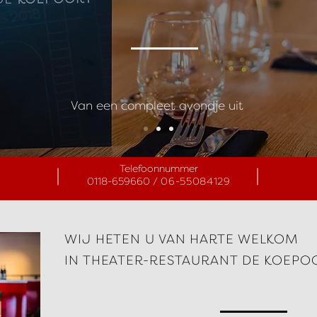
Van een compleet avondje uit
Telefoonnummer
0118-659660 /
06-55084129
WIJ HETEN U VAN HARTE WELKOM
IN THEATER-RESTAURANT DE KOEPO